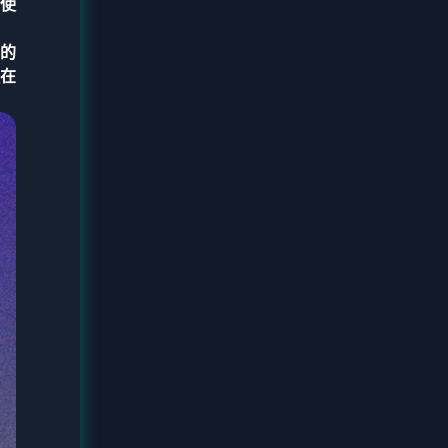
使
的
在