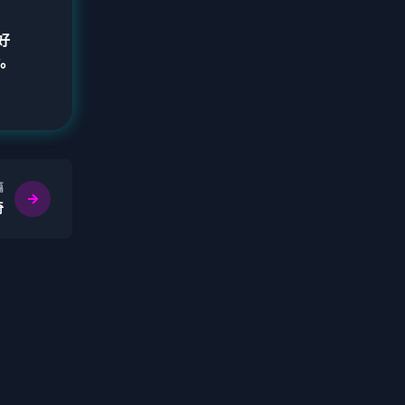
好
。
篇
奇