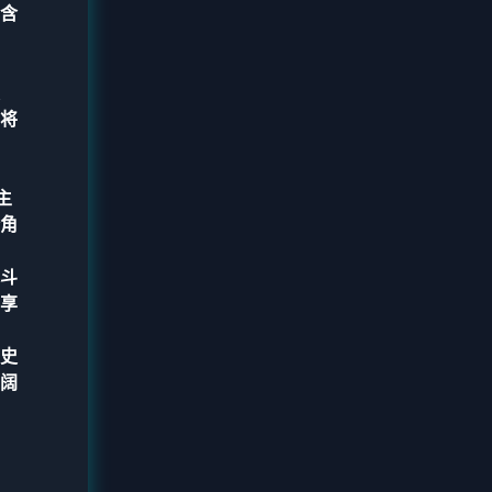
含
将
主
角
斗
享
史
阔