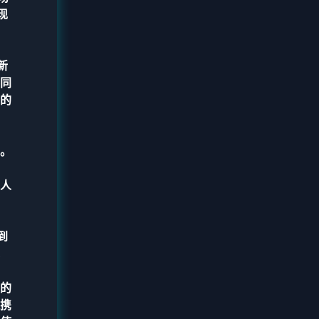
现
新
同
的
。
人
到
的
携